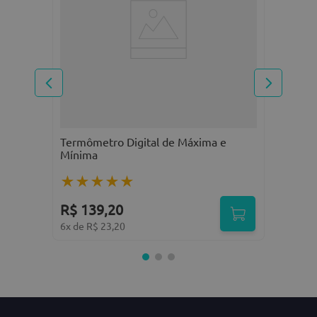
Escreva uma avaliação
R
6
Termômetro Digital de Máxima e
ENVIAR AVALIAÇÃO
Mínima
★
★
★
★
★
R$
139
,
20
6
x de
R$
23
,
20