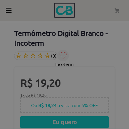
Termômetro Digital Branco -
Incoterm
☆
☆
☆
☆
☆
(
0
)
Incoterm
R$
19
,
20
1
x de
R$
19
,
20
Ou
R$ 18,24
à vista com 5% OFF
Eu quero