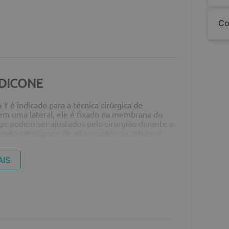
Co
EDICONE
T é indicado para a técnica cirúrgica de
m uma lateral, ele é fixado na membrana do
ge podem ser ajustados pelo cirurgião durante a
ado em silicone de alta resistência, o tubo é
ões alérgicas. Indicação de Uso: Destinado ao
e regula a pressão do ouvido médio, drena
dia e a rinofaringe. Indicado quando a trompa
AIS
, como medicamentos. Composição: Silicone
rência: 94145 Medidas: 1,1 x 9,0 mm
020550020 EAN: 7898258294455 ATENÇÃO: As
s e podem não refletir exatamente o produto
úvida que você possa ter!