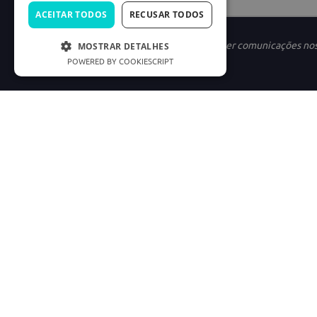
ACEITAR TODOS
RECUSAR TODOS
Ao se cadastrar, você concorda em receber comunicações no
MOSTRAR DETALHES
POWERED BY COOKIESCRIPT
INSTITUCIONAL
LINKS ÚTEIS
Nossa História
Política de Privac
Marketplace
Termos e condiçõe
Carreiras
Preferências de C
Good Doctor
Cód. Defesa do C
Consumidor.gov