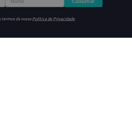
Cadastrar
s termos da nossa
Política de Privacidade
DÚVIDAS
ATENDIME
idade
Trocas e Devoluções
(11)95640-4
s gerais
Frete e Entrega
(11)91325-1
ookies
Formas de Pagamento
(11)4233-34
Segunda à Q
onsumidor
Termos de Promoções
Das 08h às 
Sexta
Das 08h às 