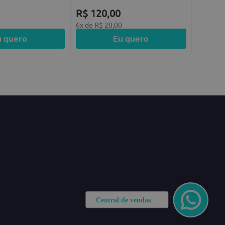
R$
120
,
00
0
6
x de
R$
20
,
00
u quero
Eu quero