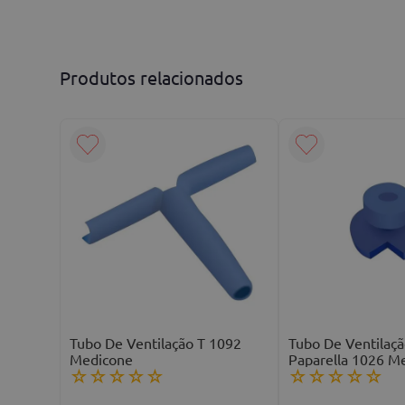
Avalie o produto de 1 a 5 estrelas
★
★
★
★
★
Seu nome
Produtos relacionados
Endereço de email
Escreva uma avaliação
ENVIAR AVALIAÇÃO
Tubo De Ventilação T 1092
Tubo De Ventilaçã
Medicone
Paparella 1026 M
☆
☆
☆
☆
☆
☆
☆
☆
☆
☆