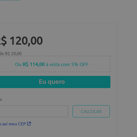
R$
120
,
00
 de
R$
20
,
00
Ou
R$ 114,00
à vista com 5% OFF
Eu quero
P
 sei meu CEP