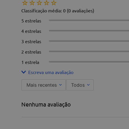
☆
☆
☆
☆
☆
Classificação média: 0
(0 avaliações)
5 estrelas
4 estrelas
3 estrelas
2 estrelas
1 estrela
Escreva uma avaliação
Mais recentes
Todos
Adicionar avaliação
Nenhuma avaliação
Título