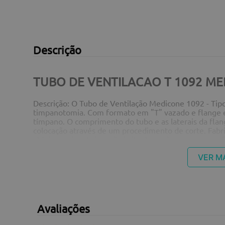
Descrição
TUBO DE VENTILACAO T 1092 M
Descrição: O Tubo de Ventilação Medicone 1092 - Tipo 
timpanotomia. Com formato em "T" vazado e flange e
tímpano. O comprimento do tubo e as laterais da flan
colocação através de um procedimento de corte. Fabric
atóxico, apirogênico, não irritante e não provoca reaç
tratamento de disfunções da trompa de Eustáquio, qu
secreções e estabelece comunicação entre a orelha mé
VER M
de Eustáquio não responde a terapias convencionais
pigmentado na cor azul Especificações Técnicas: Refe
Esterilização: Óxido de Etileno (ETO) ANVISA: 80
fotos dos nossos produtos são meramente ilustrativa
final. Estamos à disposição para esclarecer qualquer d
Avaliações