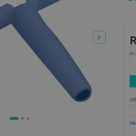
6
x
CE
Não