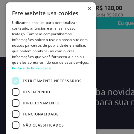
×
R$
120
,
00
R$
120
,
00
Este website usa cookies
6
x de
R$
20
,
00
6
x de
R$
20
,
00
Eu quero
Eu que
Utilizamos cookies para personalizar
conteúdo, anúncios e analisar nosso
tráfego. Também compartilhamos
informações sobre o uso do nosso site com
nossos parceiros de publicidade e análise,
que podem combiná-las com outras
informações que você forneceu a eles ou
que eles coletaram do uso de seus serviços.
Política de Privacidade
ESTRITAMENTE NECESSÁRIOS
Cadastre-se e receba novid
DESEMPENHO
ofertas exclusivas para sua 
DIRECIONAMENTO
médica!
FUNCIONALIDADE
NÃO CLASSIFICADOS