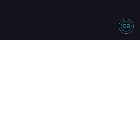
NTO
REDES SOCIAIS
244 - Vendas
583 - Suporte
34 - Comercial
uinta
17h
16h