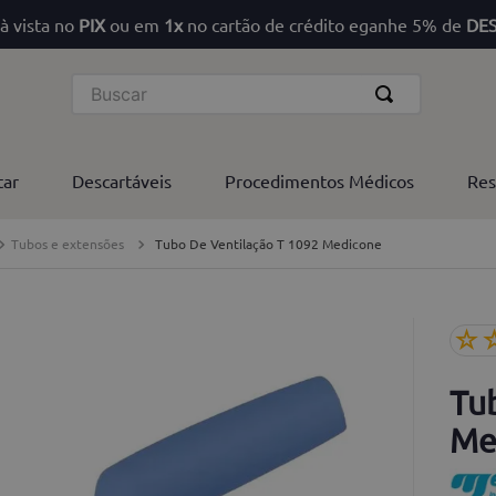
à vista no
PIX
ou em
1x
no cartão de crédito eganhe 5% de
DE
Buscar
tar
Descartáveis
Procedimentos Médicos
Res
Tubos e extensões
Tubo De Ventilação T 1092 Medicone
☆
Tu
Me