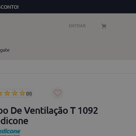
SCONTO!
ENTRAR
gate
☆
☆
☆
☆
(
0
)
bo De Ventilação T 1092
dicone