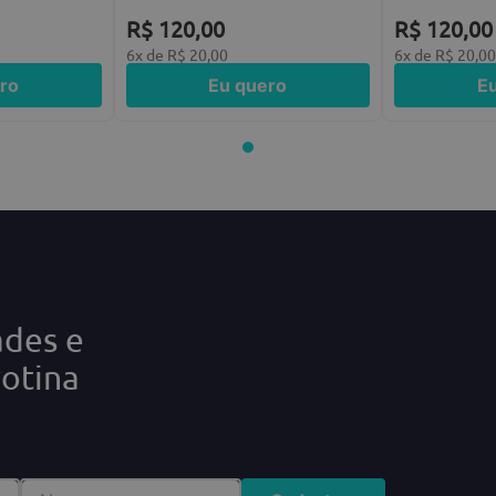
R$
120
,
00
R$
120
,
00
6
x de
R$
20
,
00
6
x de
R$
20
,
0
ro
Eu quero
E
ades e
rotina