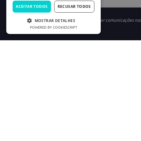
ACEITAR TODOS
RECUSAR TODOS
Ao se cadastrar, você concorda em receber comunicações no
MOSTRAR DETALHES
POWERED BY COOKIESCRIPT
INSTITUCIONAL
LINKS ÚTEIS
Nossa História
Política de Privac
Marketplace
Termos e condiçõe
Carreiras
Preferências de C
Good Doctor
Cód. Defesa do C
Consumidor.gov