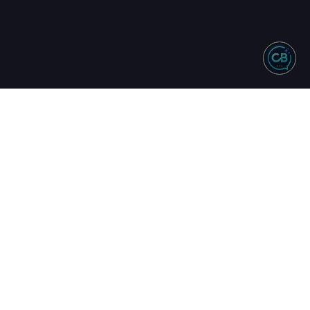
NTO
REDES SOCIAIS
244 - Vendas
583 - Suporte
34 - Comercial
uinta
17h
16h