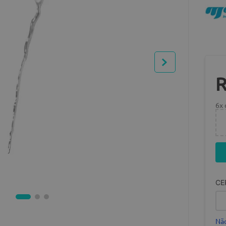
6
x
CE
Não