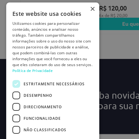
×
R$
120
,
00
R$
120
,
00
Este website usa cookies
6
x de
R$
20
,
00
6
x de
R$
20
,
00
Eu quero
Eu que
Utilizamos cookies para personalizar
conteúdo, anúncios e analisar nosso
tráfego. Também compartilhamos
informações sobre o uso do nosso site com
nossos parceiros de publicidade e análise,
que podem combiná-las com outras
informações que você forneceu a eles ou
que eles coletaram do uso de seus serviços.
Política de Privacidade
ESTRITAMENTE NECESSÁRIOS
Cadastre-se e receba novid
DESEMPENHO
ofertas exclusivas para sua 
DIRECIONAMENTO
médica!
FUNCIONALIDADE
NÃO CLASSIFICADOS