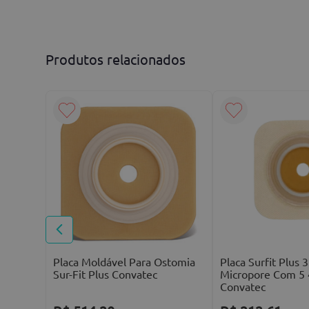
Avalie o produto de 1 a 5 estrelas
★
★
★
★
★
Seu nome
Produtos relacionados
Endereço de email
ropore
atec
Escreva uma avaliação
ENVIAR AVALIAÇÃO
Placa Moldável Para Ostomia
Placa Surfit Plu
Sur-Fit Plus Convatec
Micropore Com 5
Convatec