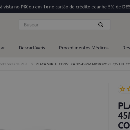
à vista no
PIX
ou em
1x
no cartão de crédito eganhe 5% de
DE
Buscar
tar
Descartáveis
Procedimentos Médicos
Res
Protetoras de Pele
PLACA SURFIT CONVEXA 32-45MM MICROPORE C/5 UN. C
☆
PL
45
CO