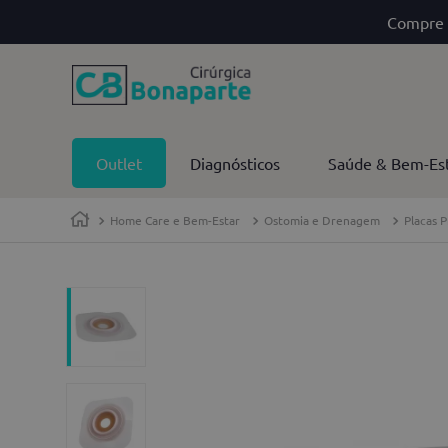
Compre 
Outlet
Diagnósticos
Saúde & Bem-Es
Home Care e Bem-Estar
Ostomia e Drenagem
Placas 