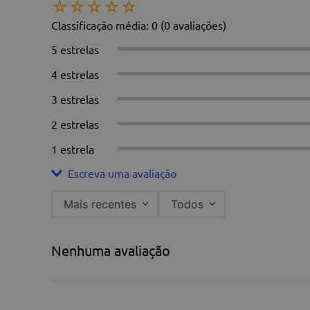
☆
☆
☆
☆
☆
ATENÇÃO: As fotos dos nossos produtos são merament
o produto final. Estamos à disposição para esclarecer
Classificação média: 0
(0 avaliações)
5 estrelas
4 estrelas
3 estrelas
2 estrelas
1 estrela
Escreva uma avaliação
Mais recentes
Todos
Adicionar avaliação
Nenhuma avaliação
Título