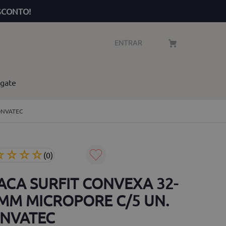
SCONTO!
ENTRAR
gate
ONVATEC
☆
☆
☆
☆
(
0
)
ACA SURFIT CONVEXA 32-
MM MICROPORE C/5 UN.
NVATEC