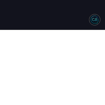
NTO
REDES SOCIAIS
244 - Vendas
583 - Suporte
34 - Comercial
uinta
17h
16h