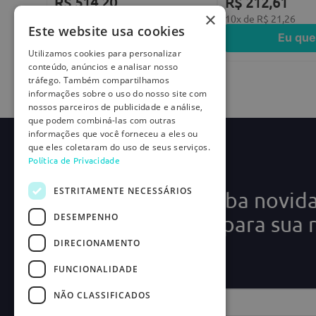
R$
514
,
20
R$
212
,
61
×
10
x de
R$
51
,
42
Este website usa cookies
10
x de
R$
21
,
26
Eu quero
Eu que
Utilizamos cookies para personalizar
conteúdo, anúncios e analisar nosso
tráfego. Também compartilhamos
informações sobre o uso do nosso site com
nossos parceiros de publicidade e análise,
que podem combiná-las com outras
informações que você forneceu a eles ou
que eles coletaram do uso de seus serviços.
Política de Privacidade
ESTRITAMENTE NECESSÁRIOS
Cadastre-se e receba novid
DESEMPENHO
ofertas exclusivas para sua 
DIRECIONAMENTO
médica!
FUNCIONALIDADE
NÃO CLASSIFICADOS