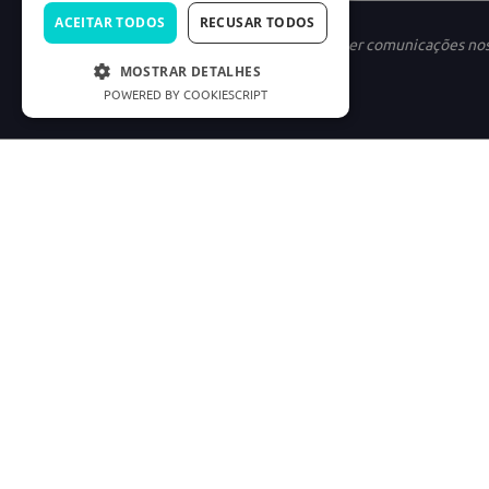
ACEITAR TODOS
RECUSAR TODOS
Ao se cadastrar, você concorda em receber comunicações no
MOSTRAR DETALHES
POWERED BY COOKIESCRIPT
INSTITUCIONAL
LINKS ÚTEIS
Nossa História
Política de Privac
Marketplace
Termos e condiçõe
Carreiras
Preferências de C
Good Doctor
Cód. Defesa do C
Consumidor.gov