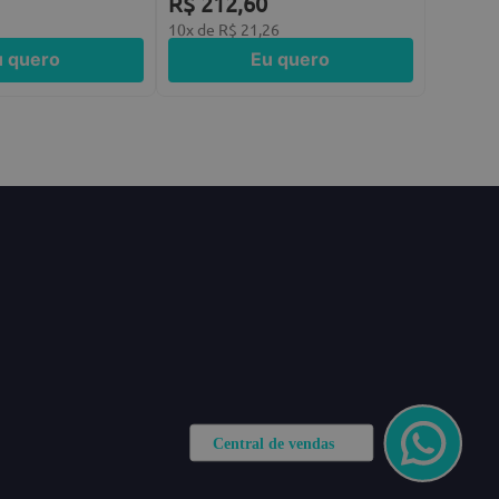
R$
212
,
60
2
10
x de
R$
21
,
26
u quero
Eu quero