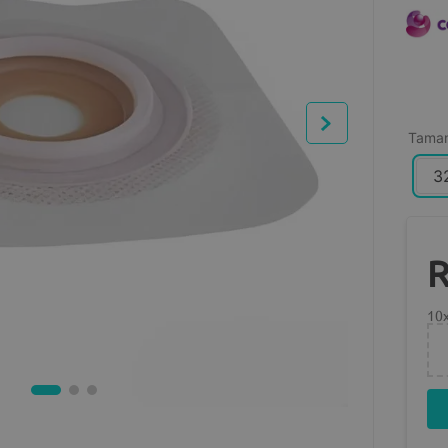
Tama
3
10