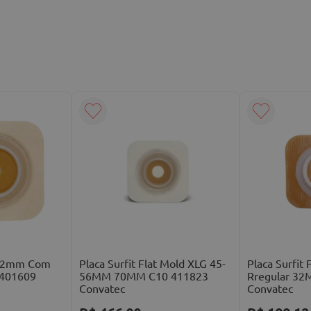
s 32mm Com
Placa Surfit Flat Mold XLG 45-
Placa Surfit 
 401609
56MM 70MM C10 411823
Rregular 3
Convatec
Convatec
☆
☆
☆
☆
☆