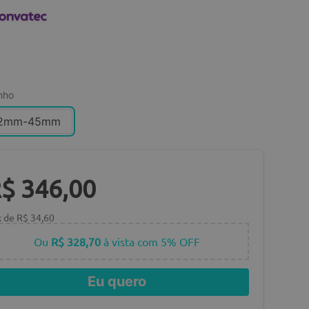
nho
2mm-45mm
R$
346
,
00
x de
R$
34
,
60
Ou
R$ 328,70
à vista com 5% OFF
Eu quero