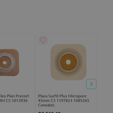
Placa S
22MM C
R$
61
Flex Plan Precort
Placa Surfit Plus Micropore
10
x de
R
2MM C5 1013936
45mm C5 1197823 1085265
Convatec