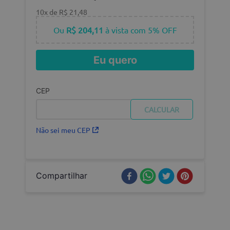
10
x de
R$
21
,
48
Ou
R$ 204,11
à vista com 5% OFF
Eu quero
CEP
Não sei meu CEP
Compartilhar