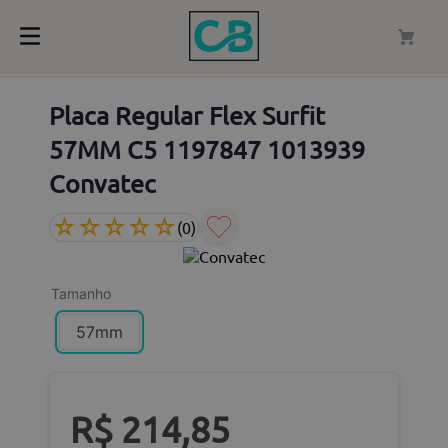
Placa Regular Flex Surfit
57MM C5 1197847 1013939
Convatec
☆
☆
☆
☆
☆
(
0
)
Tamanho
57mm
R$
214
,
85