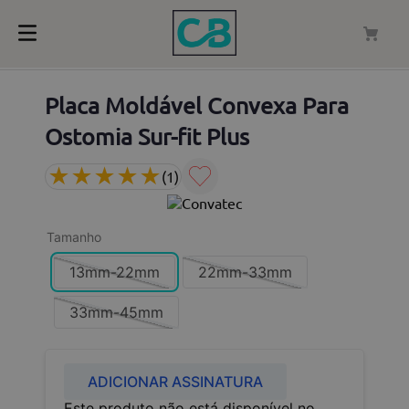
Placa Moldável Convexa Para
Ostomia Sur-fit Plus
★
★
★
★
★
(
1
)
Tamanho
13mm-22mm
22mm-33mm
33mm-45mm
ADICIONAR ASSINATURA
Este produto não está disponível no