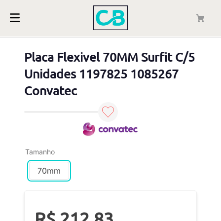
Placa Flexivel 70MM Surfit C/5
Unidades 1197825 1085267
Convatec
Tamanho
70mm
R$
212
,
83