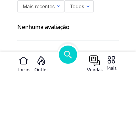
Mais recentes
Todos
Nenhuma avaliação
Produtos relacionados
Mais
Inicio
Outlet
Vendas
P
c
M
R