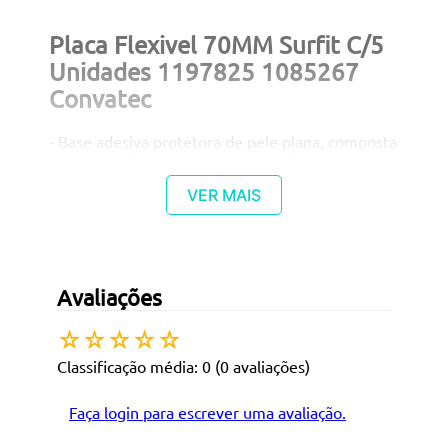
Placa Flexivel 70MM Surfit C/5
Unidades 1197825 1085267
Convatec
- Base adesiva protetora de pele plana, composta
por resina Stomahesive, recortável, laminada
com ?lme de polietileno e protegida por papel de
silicone. - Borda ?exível de adesivo acrílico
VER MAIS
hipoalergênico e ?ange de baixo per?l com
sistema de ?xação Octo?x para maior segurança.
ANVISA: 80523020064
Avaliações
☆
☆
☆
☆
☆
Classificação média: 0
(0 avaliações)
Faça login para escrever uma avaliação.