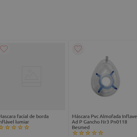
ascara facial de borda
Máscara Pvc Almofada Inflave
nflável lumiar
Ad P Gancho Nr3 Pn0118
Besmed
☆
☆
☆
☆
☆
☆
☆
☆
☆
☆