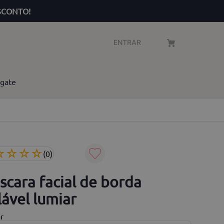
SCONTO!
ENTRAR
gate
☆
☆
☆
☆
(
0
)
scara facial de borda
lável lumiar
r