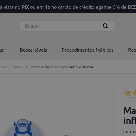
à vista no
PIX
ou em
1x
no cartão de crédito eganhe 5% de
DE
Buscar
tar
Descartáveis
Procedimentos Médicos
Res
e nebulização
Mascara facial de borda inflável lumiar
☆
Ma
inf
Lumia