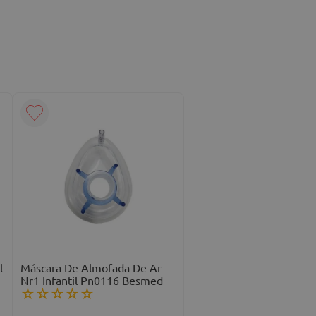
l
Máscara De Almofada De Ar
Nr1 Infantil Pn0116 Besmed
☆
☆
☆
☆
☆