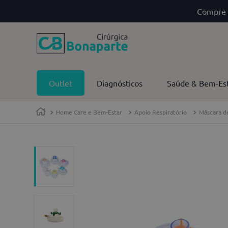
Compre 
Outlet
Diagnósticos
Saúde & Bem-Es
Home Care e Bem-Estar
Apoio Respiratório
Máscara d