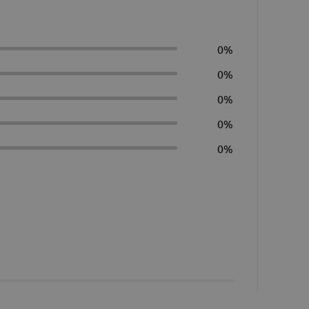
 cirurgias, UTIs e emergências médicas.
0%
nte ilustrativas e podem não refletir exatamente
 qualquer dúvida que você possa ter!
0%
0%
0%
0%