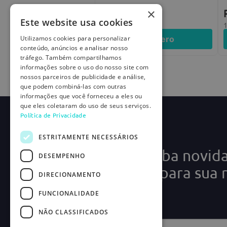
×
R$
50
,
00
Este website usa cookies
2
x de
R$
25
,
00
Eu quero
Utilizamos cookies para personalizar
conteúdo, anúncios e analisar nosso
tráfego. Também compartilhamos
informações sobre o uso do nosso site com
nossos parceiros de publicidade e análise,
que podem combiná-las com outras
informações que você forneceu a eles ou
que eles coletaram do uso de seus serviços.
Política de Privacidade
ESTRITAMENTE NECESSÁRIOS
Cadastre-se e receba novid
DESEMPENHO
ofertas exclusivas para sua 
DIRECIONAMENTO
médica!
FUNCIONALIDADE
NÃO CLASSIFICADOS