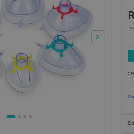
1
x
CE
Não
Co