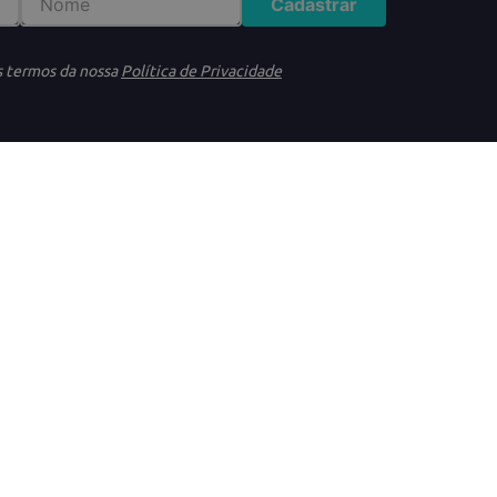
Cadastrar
s termos da nossa
Política de Privacidade
DÚVIDAS
ATENDIME
idade
Trocas e Devoluções
(11)95640-4
s gerais
Frete e Entrega
(11)91325-1
ookies
Formas de Pagamento
(11)4233-34
Segunda à Q
onsumidor
Termos de Promoções
Das 08h às 
Sexta
Das 08h às 