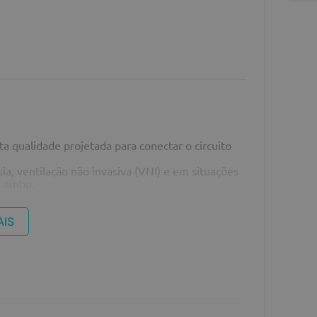
a qualidade projetada para conectar o circuito
, ventilação não invasiva (VNI) e em situações
e ambu.
nça durante intervenções médicas,
a o paciente.
ia, flexível e confortável. Borda Inflável:
AIS
 eficaz. Válvula de Injeção Inflável: PVC. Suporte
sistente.
MB03: Adulto P MB04: Adulto M MB05: Adulto G
l.
entilação mecânica não invasiva (VNI) e
rcionando maior conforto e vedação eficaz,