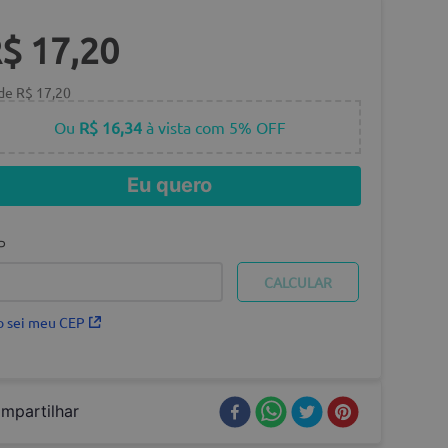
R$
17
,
20
 de
R$
17
,
20
Ou
R$ 16,34
à vista com 5% OFF
Eu quero
P
 sei meu CEP
mpartilhar