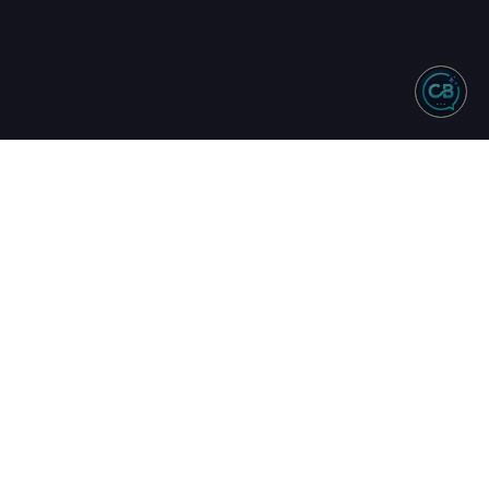
NTO
REDES SOCIAIS
244 - Vendas
583 - Suporte
34 - Comercial
uinta
17h
16h