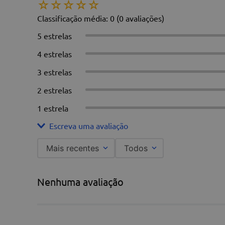
☆
☆
☆
☆
☆
prevenindo vazamentos de ar durante o uso.
Aplicações:
Essencial em ambientes hospitalares, como
Classificação média: 0
(0 avaliações)
Registro ANVISA:
80488290025.
5 estrelas
ATENÇÃO
: As fotos dos nossos produtos são merame
o produto final. Estamos à disposição para esclarecer
4 estrelas
3 estrelas
2 estrelas
1 estrela
Escreva uma avaliação
Mais recentes
Todos
Adicionar avaliação
Nenhuma avaliação
Título