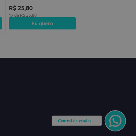
R$
25
,
80
1
x de
R$
25
,
80
Eu quero