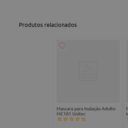
Avalie o produto de 1 a 5 estrelas
★
★
★
★
★
Seu nome
Produtos relacionados
Endereço de email
Escreva uma avaliação
ENVIAR AVALIAÇÃO
Mascara para Inalação Adulto
M
MC101 Unitec
i
☆
☆
☆
☆
☆