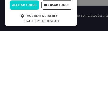
ACEITAR TODOS
RECUSAR TODOS
Ao se cadastrar, você concorda em receber comunicações no
MOSTRAR DETALHES
POWERED BY COOKIESCRIPT
INSTITUCIONAL
LINKS ÚTEIS
Nossa História
Política de Privac
Marketplace
Termos e condiçõe
Carreiras
Preferências de C
Good Doctor
Cód. Defesa do C
Consumidor.gov