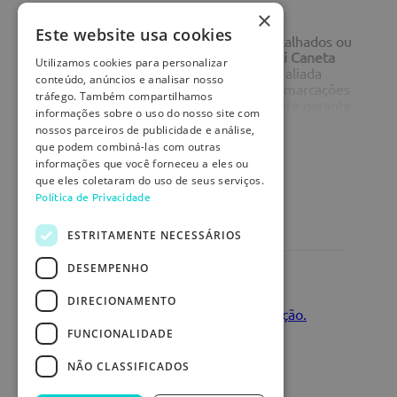
Ponta Ultrafina
×
Este website usa cookies
Seja para procedimentos estéticos detalhados ou
intervenções cirúrgicas precisas, a
Mini Caneta
Utilizamos cookies para personalizar
Marcadora de Pele Ponta Ultrafina
é a aliada
conteúdo, anúncios e analisar nosso
ideal. Desenvolvida para proporcionar marcações
tráfego. Também compartilhamos
nítidas e duradouras, sua tinta resistente garante
informações sobre o uso do nosso site com
que o traço permaneça visível mesmo após a
nossos parceiros de publicidade e análise,
aplicação de soluções preparatórias. Um item
que podem combiná-las com outras
VER MAIS
indispensável para profissionais da saúde e da
informações que você forneceu a eles ou
estética que exigem qualidade e segurança em
que eles coletaram do uso de seus serviços.
cada detalhe!
Política de Privacidade
Modo de Uso:
Avaliações
ESTRITAMENTE NECESSÁRIOS
Limpe a pele com álcool ou água e sabão e
espere secar completamente.
DESEMPENHO
Carregando…
Realize a marcação no local desejado e
aguarde a secagem da tinta.
DIRECIONAMENTO
Aplique o antisséptico conforme o
Faça login para escrever uma avaliação.
protocolo; a marca pode clarear levemente,
FUNCIONALIDADE
mas permanecerá visível.
Descarte a caneta após o uso, seguindo os
Mais recentes
Todos
NÃO CLASSIFICADOS
protocolos adequados.