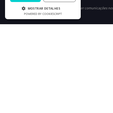
Ao se cadastrar, você concorda em receber comunicações no
MOSTRAR DETALHES
POWERED BY COOKIESCRIPT
INSTITUCIONAL
LINKS ÚTEIS
Nossa História
Política de Privac
Marketplace
Termos e condiçõe
Carreiras
Preferências de C
Good Doctor
Cód. Defesa do C
Consumidor.gov
Os