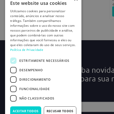
Este website usa cookies
Utilizamos cookies para personalizar
conteúdo, anúncios e analisar nosso
tráfego. Também compartilhamos
informações sobre o uso do nosso site com
nossos parceiros de publicidade e análise,
que podem combiná-las com outras
informações que você forneceu a eles ou
que eles coletaram do uso de seus serviços.
Política de Privacidade
ESTRITAMENTE NECESSÁRIOS
Cadastre-se e receba novid
DESEMPENHO
ofertas exclusivas para sua 
DIRECIONAMENTO
médica!
FUNCIONALIDADE
NÃO CLASSIFICADOS
ACEITAR TODOS
RECUSAR TODOS