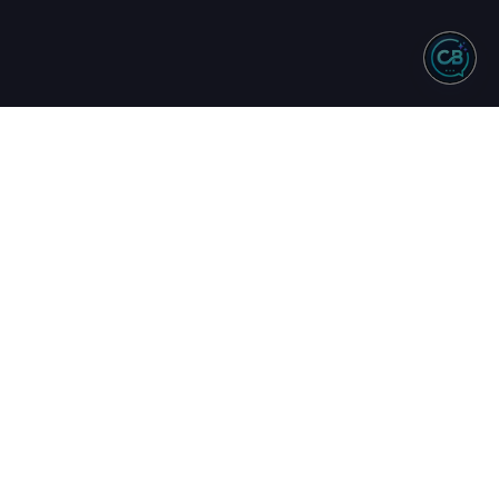
NTO
REDES SOCIAIS
244 - Vendas
583 - Suporte
34 - Comercial
uinta
17h
16h
ta.