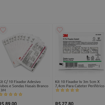
do deslocamentos e aumentando a segurança do
iferentes perfis de pacientes.
abilizar equipos e extensores.
it C/ 10 Fixador Adesivo
Kit 10 Fixador Iv 3m 5cm X
Tubos e Sondas Nasais Branco
7,4cm Para Cateter Periférico
- 3M
☆
☆
☆
☆
☆
☆
☆
☆
☆
☆
 a confiança que só os produtos 3M oferecem.
R$
89
,
00
R$
27
,
80