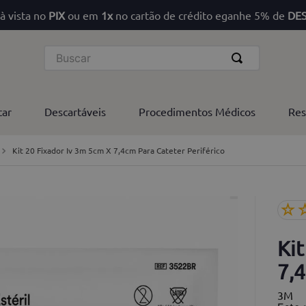
à vista no
PIX
ou em
1x
no cartão de crédito eganhe 5% de
DE
Buscar
tar
Descartáveis
Procedimentos Médicos
Res
Kit 20 Fixador Iv 3m 5cm X 7,4cm Para Cateter Periférico
☆
Kit
7,4
3M