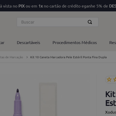
à vista no
PIX
ou em
1x
no cartão de crédito eganhe 5% de
DE
Buscar
tar
Descartáveis
Procedimentos Médicos
Res
tas de Marcação
Kit 10 Caneta Marcadora Pele Estéril Ponta Fina Dupla
☆
Ki
Est
Xodu