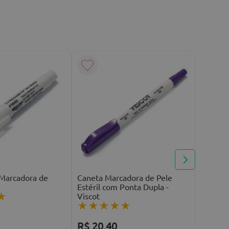
Caneta 
Cirúrgi
☆
☆
R$
10
 Marcadora de
Caneta Marcadora de Pele
Estéril com Ponta Dupla -
5
x de
R$
Viscot
★
★
★
★
★
★
R$
20
,
40