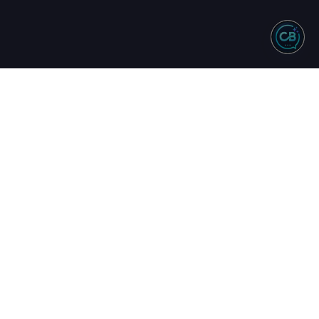
NTO
REDES SOCIAIS
244 - Vendas
583 - Suporte
34 - Comercial
uinta
17h
16h
ta.