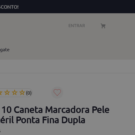
SCONTO!
ENTRAR
gate
☆
☆
☆
☆
(
0
)
t 10 Caneta Marcadora Pele
éril Ponta Fina Dupla
s