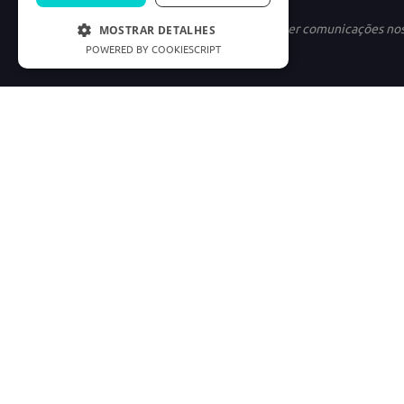
Ao se cadastrar, você concorda em receber comunicações no
MOSTRAR DETALHES
POWERED BY COOKIESCRIPT
INSTITUCIONAL
LINKS ÚTEIS
Nossa História
Política de Privac
Marketplace
Termos e condiçõe
Carreiras
Preferências de C
Good Doctor
Cód. Defesa do C
Consumidor.gov
Os