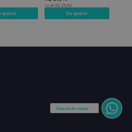
0
1
x de
R$
20
,
40
u quero
Eu quero