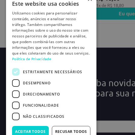
- A caneta mancha permanentemente a pele?
Este website usa cookies
Não. A formulação foi desenvolvida para realizar a
1
x de
R$
28
,
90
1
x de
R$
18
,
80
Eu quero
Eu que
Utilizamos cookies para personalizar
- Qual a validade das canetas deste anúncio?
conteúdo, anúncios e analisar nosso
As unidades deste lote possuem validade até 09/2026
tráfego. Também compartilhamos
informações sobre o uso do nosso site com
- O anúncio corresponde a uma unidade?
nossos parceiros de publicidade e análise,
Não. Este anúncio refere-se a um kit contendo 10 un
que podem combiná-las com outras
informações que você forneceu a eles ou
que eles coletaram do uso de seus serviços.
Política de Privacidade
ESTRITAMENTE NECESSÁRIOS
Cadastre-se e receba novid
DESEMPENHO
ofertas exclusivas para sua 
DIRECIONAMENTO
médica!
FUNCIONALIDADE
NÃO CLASSIFICADOS
ACEITAR TODOS
RECUSAR TODOS