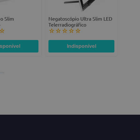
o Slim
Negatoscópio Ultra Slim LED
o
Telerradiográfico
☆
☆
☆
☆
☆
☆
isponível
Indisponível