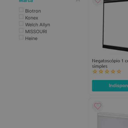
Marca
Biotron
Konex
Welch Allyn
MISSOURI
Heine
Negatoscópio 1 c
simples
☆
☆
☆
☆
☆
Indispon