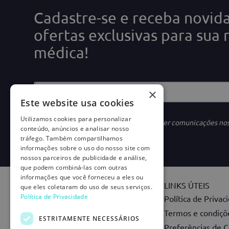
Cadastre-se e receba novid
ofertas exclusivas para sua 
médica!
×
Este website usa cookies
Utilizamos cookies para personalizar
Ao se cadastrar, você concorda em receber comunicações no
conteúdo, anúncios e analisar nosso
tráfego. Também compartilhamos
informações sobre o uso do nosso site com
nossos parceiros de publicidade e análise,
que podem combiná-las com outras
informações que você forneceu a eles ou
INSTITUCIONAL
LINKS ÚTEIS
que eles coletaram do uso de seus serviços.
Política de Privacidade
Nossa História
Política de Privac
Marketplace
Termos e condiçõe
ESTRITAMENTE NECESSÁRIOS
Carreiras
Preferências de C