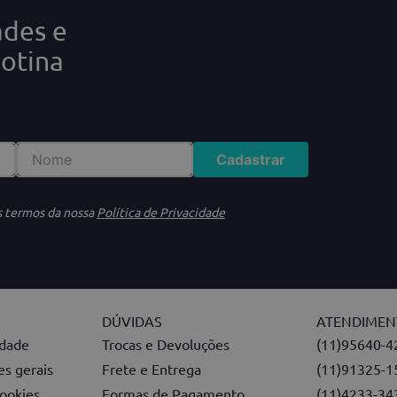
ades e
rotina
Cadastrar
s termos da nossa
Política de Privacidade
DÚVIDAS
ATENDIME
idade
Trocas e Devoluções
(11)95640-4
s gerais
Frete e Entrega
(11)91325-1
ookies
Formas de Pagamento
(11)4233-34