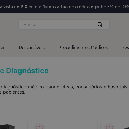
à vista no
PIX
ou em
1x
no cartão de crédito eganhe 5% de
DE
Buscar
tar
Descartáveis
Procedimentos Médicos
Res
 e Diagnóstico
iagnóstico médico para clínicas, consultórios e hospitais.
 pacientes.