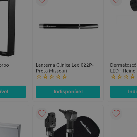
orpo
Lanterna Clinica Led 022P-
Dermatoscóp
Preta Missouri
LED - Heine
☆
☆
☆
☆
☆
☆
☆
☆
☆
ível
Indisponível
Ind