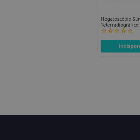
Negatoscópio Sli
Telerradiográfico
☆
☆
☆
☆
☆
Indispon