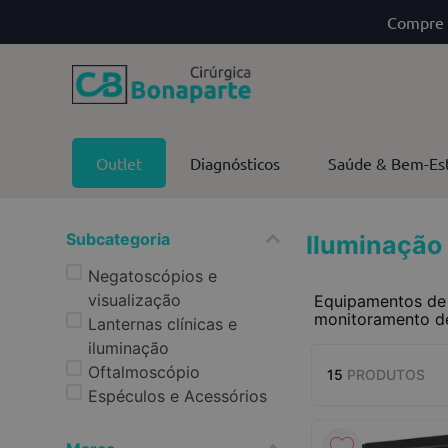
Compre 
Outlet
Diagnósticos
Saúde & Bem-Es
Subcategoria
Iluminação
Negatoscópios e
visualização
Equipamentos de d
monitoramento de
Lanternas clínicas e
iluminação
Oftalmoscópio
15
PRODUTOS
Espéculos e Acessórios