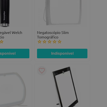
egável Welch
Negatoscópio Slim
tio
Tomográfico
☆
☆
☆
☆
☆
☆
isponível
Indisponível