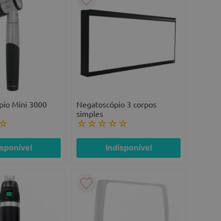
io Mini 3000
Negatoscópio 3 corpos
simples
☆
☆
☆
☆
☆
☆
isponível
Indisponível