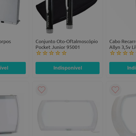
orpos
Conjunto Oto-Oftalmoscópio
Cabo Recarr
Pocket Junior 95001
Allyn 3,5v Lí
☆
☆
☆
☆
☆
☆
☆
☆
☆
ível
Indisponível
Ind