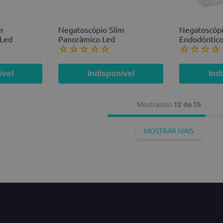
m
Negatoscópio Slim
Negatoscópi
 Led
Panorâmico Led
Endodôntic
☆
☆
☆
☆
☆
☆
☆
☆
☆
ível
Indisponível
Ind
Mostrando
12 de 15
MOSTRAR MAIS