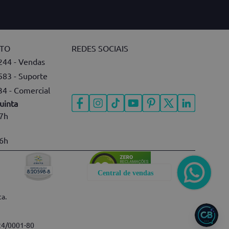
NTO
REDES SOCIAIS
244 - Vendas
583 - Suporte
34 - Comercial
uinta
17h
16h
ta.
124/0001-80