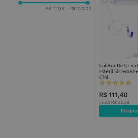
R$ 111,00
–
R$ 120,00
Coletor De Urina
Estéril Sistema F
GMI
☆
☆
☆
☆
☆
R$
111
,
40
5
x de
R$
22
,
28
Eu que