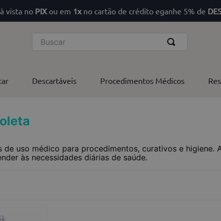
à vista no
PIX
ou em
1x
no cartão de crédito eganhe 5% de
DE
Buscar
tar
Descartáveis
Procedimentos Médicos
Res
oleta
s de uso médico para procedimentos, curativos e higiene. A
nder às necessidades diárias de saúde.