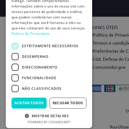
tráfego. Também compartilhamos
informações sobre o uso do nosso site com
nossos parceiros de publicidade e análise,
que podem combiná-las com outras
informações que você forneceu a eles ou
INSTITUCIONAL
LINKS ÚTEIS
que eles coletaram do uso de seus serviços.
Política de Privacidade
Nossa História
Política de Privac
Marketplace
Termos e condiçõe
ESTRITAMENTE NECESSÁRIOS
Carreiras
Preferências de C
DESEMPENHO
Good Doctor
Cód. Defesa do C
Consumidor.gov
DIRECIONAMENTO
FUNCIONALIDADE
NÃO CLASSIFICADOS
ACEITAR TODOS
RECUSAR TODOS
Os
MOSTRAR DETALHES
POWERED BY COOKIESCRIPT
Rua Ulisse