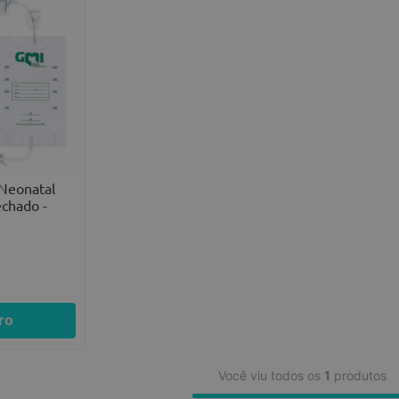
 Neonatal
echado -
ro
Você viu todos os
1
produtos