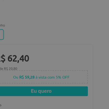
nho
R$
62
,
40
 de
R$
20
,
80
Ou
R$ 59,28
à vista com 5% OFF
Eu quero
P