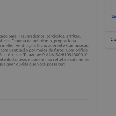
Não
para: Traumatismos, torcicolos, artrites,
Co
ísticas: Espuma de polifórmio, proporciona
a melhor ventilação, fecho aderente Composição:
com ventilação por meios de furos. Com orifício
ações técnicas: Tamanho: P ANVISA:81094800010
e ilustrativas e podem não refletir exatamente
 qualquer dúvida que você possa ter!