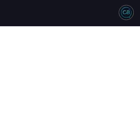
NTO
REDES SOCIAIS
244 - Vendas
583 - Suporte
34 - Comercial
uinta
17h
16h
ta.