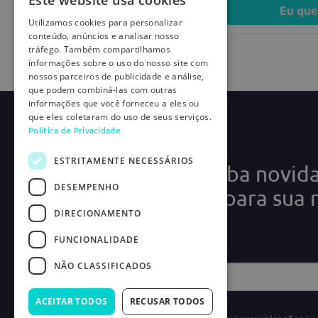
Este website usa cookies
Eu quero
Eu que
Utilizamos cookies para personalizar
conteúdo, anúncios e analisar nosso
tráfego. Também compartilhamos
informações sobre o uso do nosso site com
nossos parceiros de publicidade e análise,
que podem combiná-las com outras
informações que você forneceu a eles ou
que eles coletaram do uso de seus serviços.
Política de Privacidade
ESTRITAMENTE NECESSÁRIOS
Cadastre-se e receba novid
DESEMPENHO
ofertas exclusivas para sua 
DIRECIONAMENTO
médica!
FUNCIONALIDADE
NÃO CLASSIFICADOS
ACEITAR TODOS
RECUSAR TODOS