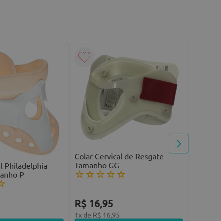
Colar C
Tamanh
☆
☆
R$
17
Colar Cervical de Resgate
Tamanho GG
l Philadelphia
1
x de
R$
☆
☆
☆
☆
☆
anho P
☆
R$
16
,
95
1
x de
R$
16
,
95
0