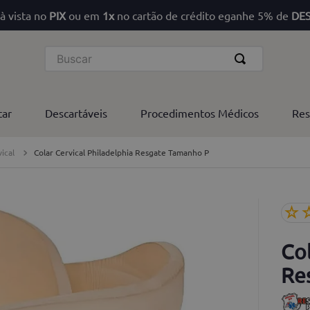
à vista no
PIX
ou em
1x
no cartão de crédito eganhe 5% de
DE
Buscar
tar
Descartáveis
Procedimentos Médicos
Res
vical
Colar Cervical Philadelphia Resgate Tamanho P
☆
Col
Re