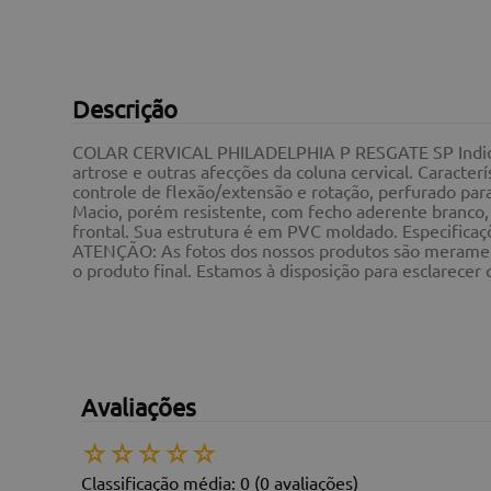
Descrição
COLAR CERVICAL PHILADELPHIA P RESGATE SP Indicado 
artrose e outras afecções da coluna cervical. Caracter
controle de flexão/extensão e rotação, perfurado par
Macio, porém resistente, com fecho aderente branco, 
frontal. Sua estrutura é em PVC moldado. Especific
ATENÇÃO: As fotos dos nossos produtos são merament
o produto final. Estamos à disposição para esclarecer
Avaliações
☆
☆
☆
☆
☆
Classificação média: 0
(0 avaliações)