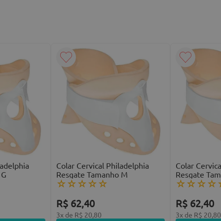
ladelphia
Colar Cervical Philadelphia
Colar Cervica
 G
Resgate Tamanho M
Resgate Tam
☆
☆
☆
☆
☆
☆
☆
☆
☆
R$
62
,
40
R$
62
,
40
3
x de
R$
20
,
80
3
x de
R$
20
,
8