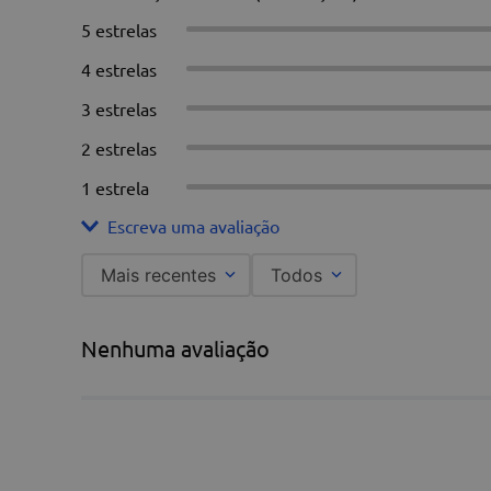
5 estrelas
4 estrelas
3 estrelas
2 estrelas
1 estrela
Escreva uma avaliação
Mais recentes
Todos
Adicionar avaliação
Nenhuma avaliação
Título
Avalie o produto de 1 a 5 estrelas
★
★
★
★
★