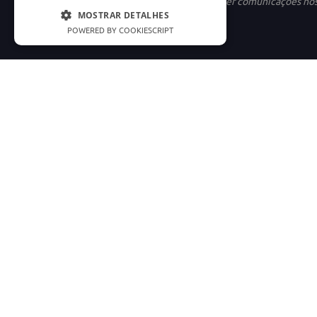
Ao se cadastrar, você concorda em receber comunicações no
MOSTRAR DETALHES
POWERED BY COOKIESCRIPT
INSTITUCIONAL
LINKS ÚTEIS
Nossa História
Política de Privac
Marketplace
Termos e condiçõe
Carreiras
Preferências de C
Good Doctor
Cód. Defesa do C
Consumidor.gov
Os