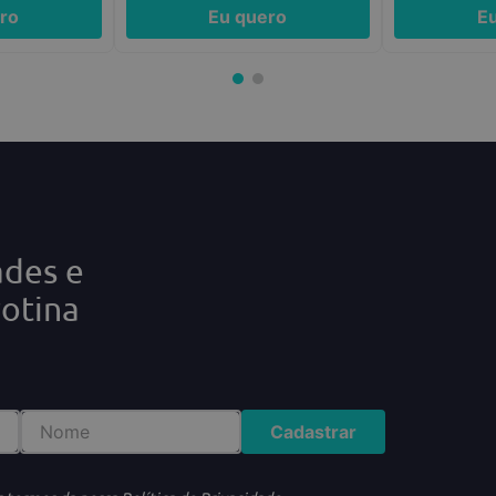
ro
Eu quero
E
ades e
rotina
Cadastrar