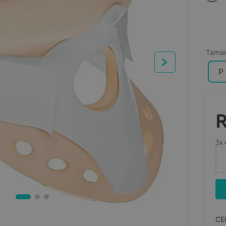
Tama
P
3
x
CE