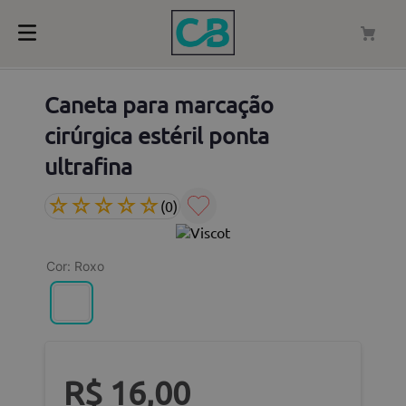
Caneta para marcação
cirúrgica estéril ponta
ultrafina
☆
☆
☆
☆
☆
(
0
)
Cor
:
Roxo
R$
16
,
00