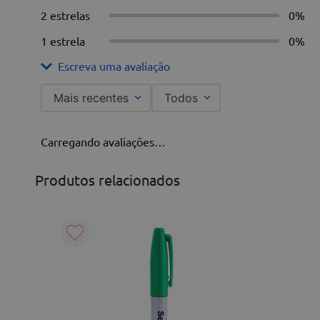
2 estrelas
0%
1 estrela
0%
Escreva uma avaliação
Mais recentes
Todos
Adicionar avaliação
Carregando avaliações…
Título
Produtos relacionados
Avalie o produto de 1 a 5 estrelas
★
★
★
★
★
C
Seu nome
P
Endereço de email