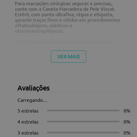
Para marcações cirúrgicas seguras e precisas,
conte com a Caneta Marcadora de Pele Viscot.
Estéril, com ponta ultrafina, régua e etiqueta,
garante traços finos e nítidos em procedimentos
oftalmológicos, plásticos e
otorrinolaringológicos.
A tinta Violeta Genciana é resistente à água,
álcool, clorexidina e soluções como Betadine® ou
Iodo, mantendo a marcação visível durante todo
VER MAIS
o procedimento e saindo gradualmente após
alguns dias.
Indicações:
• Marcação pré-cirúrgica.
• Identificação de pontos em cirurgias gerais,
Avaliações
plásticas ou procedimentos estéticos.
Carregando…
Modelo:
1436SRL9 – Ponta Ultrafina 0,3mm, com régua e
5 estrelas
0%
9 etiquetas, estéril.
4 estrelas
0%
Mais precisão, segurança e praticidade na rotina
profissional. Confiança para quem faz da
3 estrelas
0%
qualidade um diferencial.