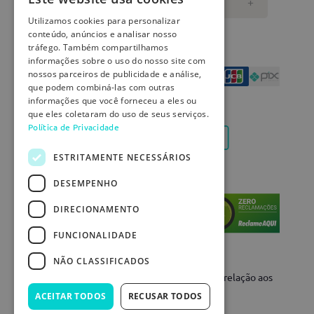
DÚVIDAS
+
Utilizamos cookies para personalizar
conteúdo, anúncios e analisar nosso
Formas de pagamento
tráfego. Também compartilhamos
informações sobre o uso do nosso site com
nossos parceiros de publicidade e análise,
que podem combiná-las com outras
informações que você forneceu a eles ou
REDES SOCIAIS
que eles coletaram do uso de seus serviços.
Política de Privacidade
ESTRITAMENTE NECESSÁRIOS
Certificados
DESEMPENHO
DIRECIONAMENTO
FUNCIONALIDADE
NÃO CLASSIFICADOS
Os preços da loja online podem variar em relação aos
portais e venda direta.
ACEITAR TODOS
RECUSAR TODOS