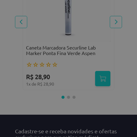
R
Escreva uma avaliação
1
Caneta Marcadora Securline Lab
Marker Ponta Fina Verde Aspen
☆
☆
☆
☆
☆
ENVIAR AVALIAÇÃO
R$
28
,
90
1
x de
R$
28
,
90
Cadastre-se e receba novidades e ofertas