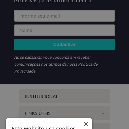
exclusivas para sua rotina médica!
Cadastrar
Ao se cadastrar, você concorda em receber
comunicações nos termos da nossa
Política de
Privacidade
INSTITUCIONAL
+
LINKS ÚTEIS
+
×
Este website usa cookies