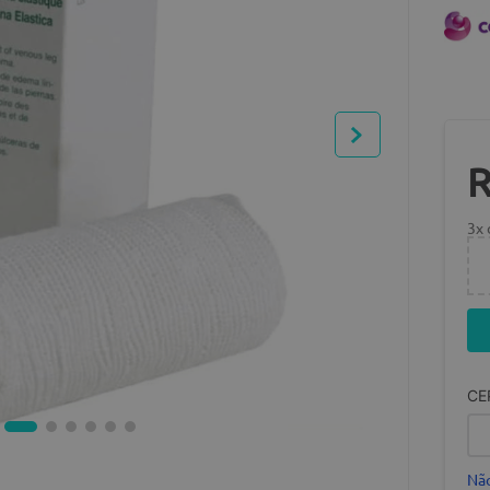
3
x
CE
Não