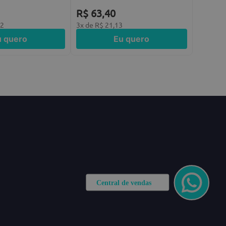
R$
63
,
40
92
3
x de
R$
21
,
13
u quero
Eu quero