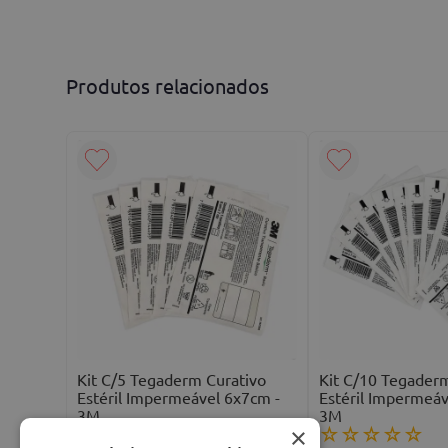
Avalie o produto de 1 a 5 estrelas
★
★
★
★
★
Seu nome
Produtos relacionados
Endereço de email
Escreva uma avaliação
ENVIAR AVALIAÇÃO
Kit C/5 Tegaderm Curativo
Kit C/10 Tegader
Estéril Impermeável 6x7cm -
Estéril Impermeáv
3M
3M
×
☆
☆
☆
☆
☆
☆
☆
☆
☆
☆