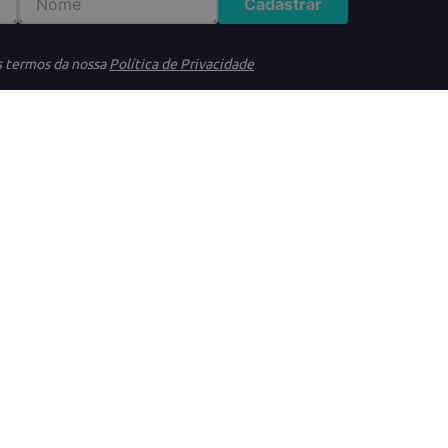
Cadastrar
s termos da nossa
Política de Privacidade
DÚVIDAS
ATENDIME
idade
Trocas e Devoluções
(11)95640-4
s gerais
Frete e Entrega
(11)91325-1
ookies
Formas de Pagamento
(11)4233-34
Segunda à Q
onsumidor
Termos de Promoções
Das 08h às 
Sexta
Das 08h às 