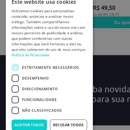
Este website usa cookies
R$
29
,
80
R$
49
,
50
Utilizamos cookies para personalizar
1
x de
R$
29
,
80
2
x de
R$
24
,
75
conteúdo, anúncios e analisar nosso
Eu quero
Eu que
tráfego. Também compartilhamos
informações sobre o uso do nosso site com
nossos parceiros de publicidade e análise,
que podem combiná-las com outras
informações que você forneceu a eles ou
que eles coletaram do uso de seus serviços.
Política de Privacidade
ESTRITAMENTE NECESSÁRIOS
DESEMPENHO
Cadastre-se e receba novid
DIRECIONAMENTO
ofertas exclusivas para sua 
FUNCIONALIDADE
médica!
NÃO CLASSIFICADOS
ACEITAR TODOS
RECUSAR TODOS