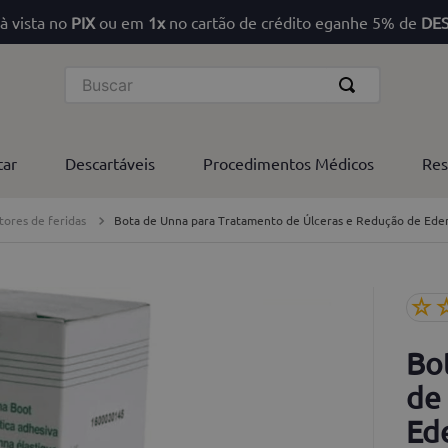
à vista no
PIX
ou em
1x
no cartão de crédito eganhe 5% de
DE
Buscar
tar
Descartáveis
Procedimentos Médicos
Res
tores de feridas
Bota de Unna para Tratamento de Úlceras e Redução de Edem
☆
Bo
de
Ed