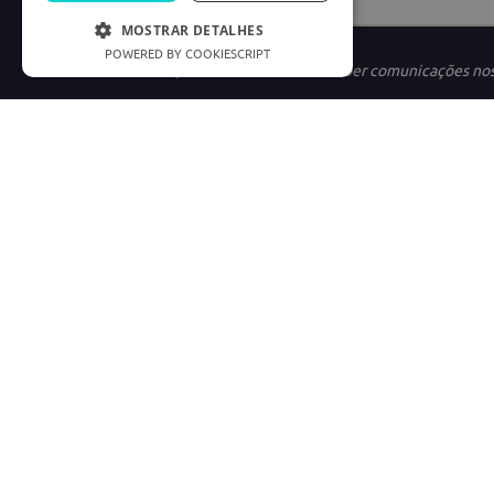
MOSTRAR DETALHES
POWERED BY COOKIESCRIPT
Ao se cadastrar, você concorda em receber comunicações no
INSTITUCIONAL
LINKS ÚTEIS
Nossa História
Política de Privac
Marketplace
Termos e condiçõe
Carreiras
Preferências de C
Good Doctor
Cód. Defesa do C
Consumidor.gov