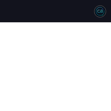
NTO
REDES SOCIAIS
244 - Vendas
583 - Suporte
34 - Comercial
uinta
17h
16h