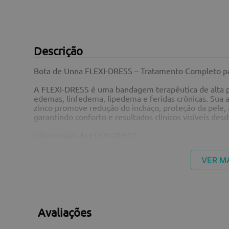
Descrição
Bota de Unna FLEXI-DRESS – Tratamento Completo pa
A FLEXI-DRESS é uma bandagem terapêutica de alta p
edemas, linfedema, lipedema e feridas crônicas. Sua
zinco promove redução do inchaço, proteção da pele, a
garantindo conforto e resultados clínicos visíveis desd
Diferenciais da FLEXI-DRESS:
Compressão terapêutica que melhora a circulação e 
Bandagem flexível e confortável, ideal para mobilida
VER M
Aplicação prática, cobrindo totalmente a perna com a
Mantém a pele hidratada e protegida, prevenindo lesõ
Como agir:
A FLEXI-DRESS exerce compressão graduada que estimul
drenar líquidos acumulados e cria um ambiente ideal 
Avaliações
que alivia o desconforto em pacientes com linfedema