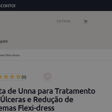
SCONTO!
ENTRAR
gate
as Flexi-dress
☆
☆
☆
☆
(
0
)
ta de Unna para Tratamento
 Úlceras e Redução de
emas Flexi-dress