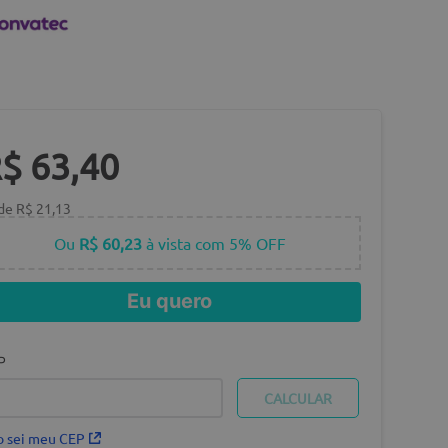
R$
63
,
40
 de
R$
21
,
13
Ou
R$ 60,23
à vista com 5% OFF
Eu quero
P
 sei meu CEP