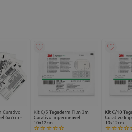
m Curativo
Kit C/5 Tegaderm Film 3m
Kit C/10 Te
el 6x7cm -
Curativo Impermeável
Curativo Im
10x12cm
10x12cm
☆
☆
☆
☆
☆
☆
☆
☆
☆