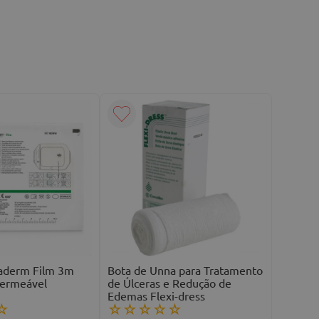
gaderm Film 3m
Bota de Unna para Tratamento
permeável
de Úlceras e Redução de
Edemas Flexi-dress
☆
☆
☆
☆
☆
☆