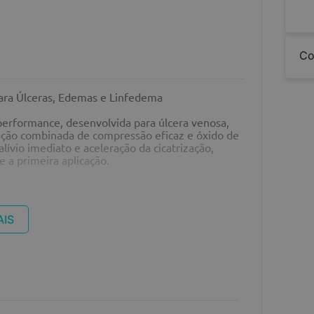
Co
ra Úlceras, Edemas e Linfedema
erformance, desenvolvida para úlcera venosa,
 ação combinada de compressão eficaz e óxido de
lívio imediato e aceleração da cicatrização,
e a primeira aplicação.
reduz edemas
de durante o tratamento
AIS
juste seguro
es adicionais
a a circulação sanguínea e linfática, ajuda a
para a cicatrização de úlceras, ao mesmo tempo
 e lipedema.