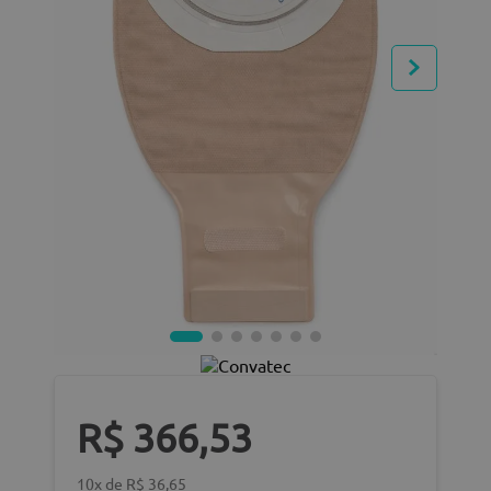
R$
366
,
53
10
x de
R$
36
,
65