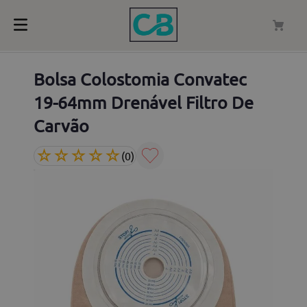
Bolsa Colostomia Convatec
19-64mm Drenável Filtro De
Carvão
☆
☆
☆
☆
☆
(
0
)